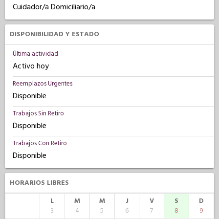
Cuidador/a Domiciliario/a
DISPONIBILIDAD Y ESTADO
Última actividad
Activo hoy
Reemplazos Urgentes
Disponible
Trabajos Sin Retiro
Disponible
Trabajos Con Retiro
Disponible
HORARIOS LIBRES
L
M
M
J
V
S
D
3
4
5
6
7
8
9