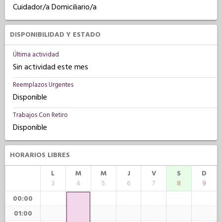
Cuidador/a Domiciliario/a
DISPONIBILIDAD Y ESTADO
Última actividad
Sin actividad este mes
Reemplazos Urgentes
Disponible
Trabajos Con Retiro
Disponible
HORARIOS LIBRES
L
M
M
J
V
S
D
3
4
5
6
7
8
9
00:00
01:00