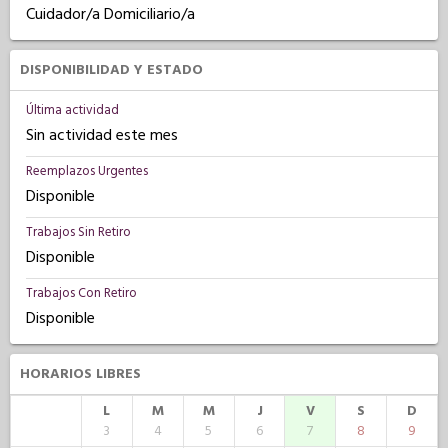
Cuidador/a Domiciliario/a
DISPONIBILIDAD Y ESTADO
Última actividad
Sin actividad este mes
Reemplazos Urgentes
Disponible
Trabajos Sin Retiro
Disponible
Trabajos Con Retiro
Disponible
HORARIOS LIBRES
L
M
M
J
V
S
D
3
4
5
6
7
8
9