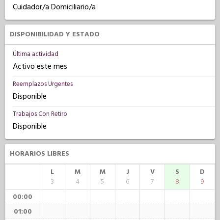
Cuidador/a Domiciliario/a
DISPONIBILIDAD Y ESTADO
Última actividad
Activo este mes
Reemplazos Urgentes
Disponible
Trabajos Con Retiro
Disponible
HORARIOS LIBRES
L
M
M
J
V
S
D
3
4
5
6
7
8
9
00:00
01:00