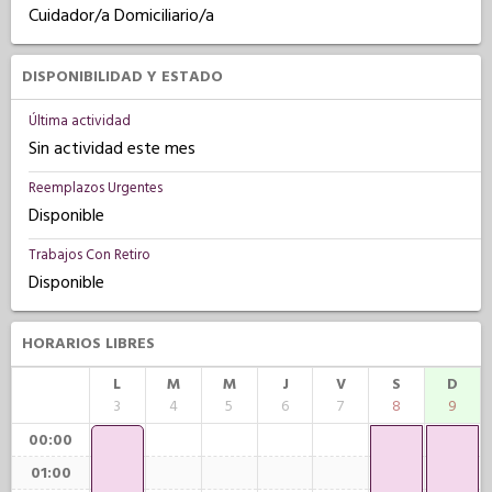
Cuidador/a Domiciliario/a
DISPONIBILIDAD Y ESTADO
Última actividad
Sin actividad este mes
Reemplazos Urgentes
Disponible
Trabajos Con Retiro
Disponible
HORARIOS LIBRES
L
M
M
J
V
S
D
3
4
5
6
7
8
9
00:00
01:00