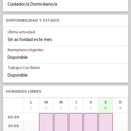
Cuidador/a Domiciliario/a
DISPONIBILIDAD Y ESTADO
Última actividad
Sin actividad este mes
Reemplazos Urgentes
Disponible
Trabajos Con Retiro
Disponible
HORARIOS LIBRES
L
M
M
J
V
S
D
3
4
5
6
7
8
9
00:00
01:00