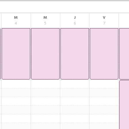
M
M
J
V
4
5
6
7