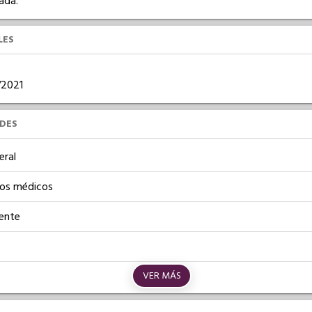
ada.
LES
6/2021
UDES
eral
os médicos
iente
VER MÁS