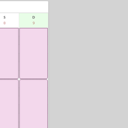
S
D
8
9