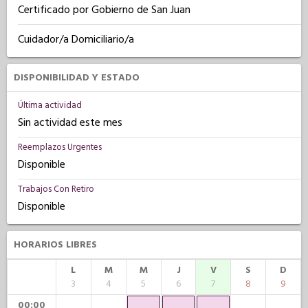
Certificado por Gobierno de San Juan
Cuidador/a Domiciliario/a
DISPONIBILIDAD Y ESTADO
Última actividad
Sin actividad este mes
Reemplazos Urgentes
Disponible
Trabajos Con Retiro
Disponible
HORARIOS LIBRES
L
M
M
J
V
S
D
3
4
5
6
7
8
9
00:00