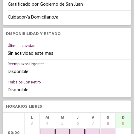
Certificado por Gobierno de San Juan
Cuidador/a Domiciliario/a
DISPONIBILIDAD Y ESTADO
Última actividad
Sin actividad este mes
Reemplazos Urgentes
Disponible
Trabajos Con Retiro
Disponible
HORARIOS LIBRES
L
M
M
J
V
S
D
3
4
5
6
7
8
9
00:00