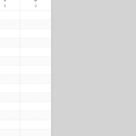
S
D
8
9