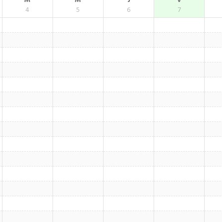
M
M
J
V
4
5
6
7