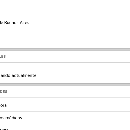
 de Buenos Aires
LES
bajando actualmente
UDES
ora
os médicos