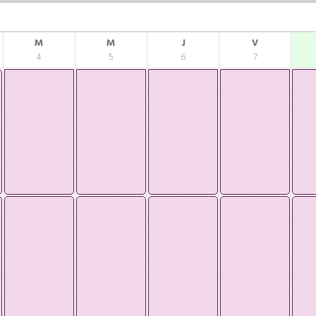
M
M
J
V
4
5
6
7