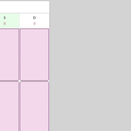
S
D
8
9