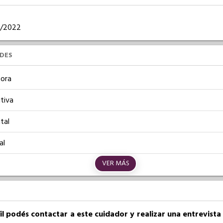
04/2022
UDES
ora
tiva
tal
al
VER MÁS
fil podés contactar a este cuidador y realizar una entrevist