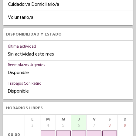
Cuidador/a Domiciliario/a
Voluntario/a
DISPONIBILIDAD Y ESTADO
Última actividad
Sin actividad este mes
Reemplazos Urgentes
Disponible
Trabajos Con Retiro
Disponible
HORARIOS LIBRES
L
M
M
J
V
S
D
3
4
5
6
7
8
9
00:00