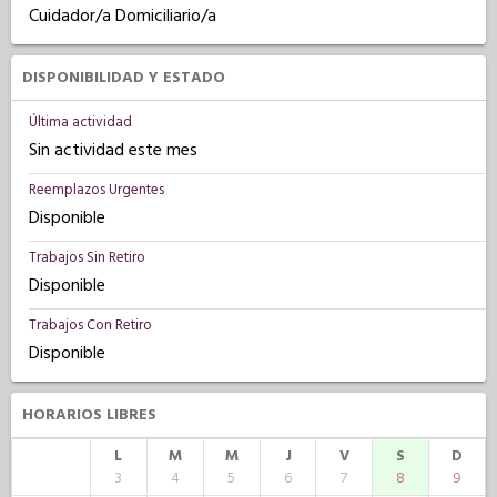
Cuidador/a Domiciliario/a
DISPONIBILIDAD Y ESTADO
Última actividad
Sin actividad este mes
Reemplazos Urgentes
Disponible
Trabajos Sin Retiro
Disponible
Trabajos Con Retiro
Disponible
HORARIOS LIBRES
L
M
M
J
V
S
D
3
4
5
6
7
8
9