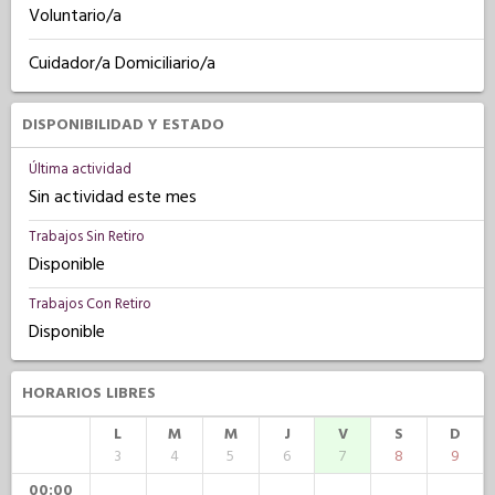
Voluntario/a
Cuidador/a Domiciliario/a
DISPONIBILIDAD Y ESTADO
Última actividad
Sin actividad este mes
Trabajos Sin Retiro
Disponible
Trabajos Con Retiro
Disponible
HORARIOS LIBRES
L
M
M
J
V
S
D
3
4
5
6
7
8
9
00:00