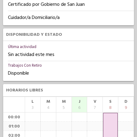
Certificado por Gobierno de San Juan
Cuidador/a Domiciliario/a
DISPONIBILIDAD Y ESTADO
Última actividad
Sin actividad este mes
Trabajos Con Retiro
Disponible
HORARIOS LIBRES
L
M
M
J
V
S
D
3
4
5
6
7
8
9
00:00
01:00
02:00