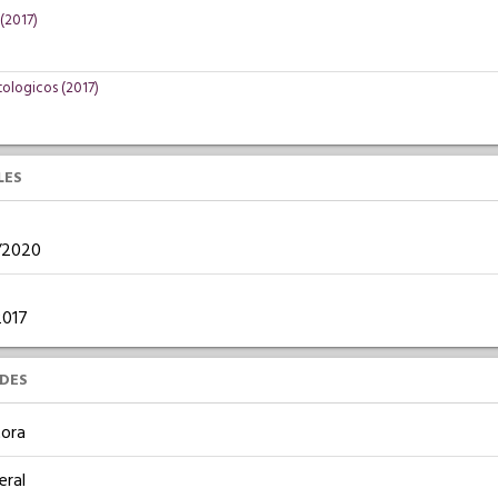
(2017)
tologicos (2017)
LES
7/2020
/2017
UDES
ora
eral