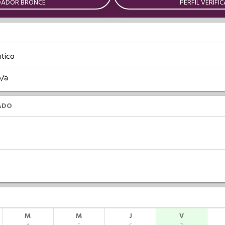
DADOR BRONCE
PERFIL VERIFI
tico
o/a
ADO
M
M
J
V