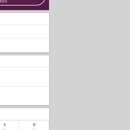
CADO
S
D