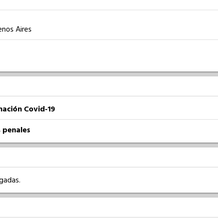
enos Aires
nación Covid-19
 penales
rgadas.