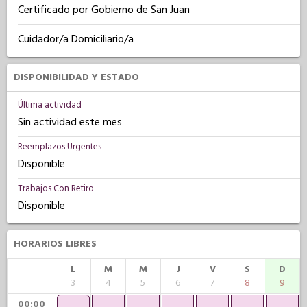
Certificado por Gobierno de San Juan
Cuidador/a Domiciliario/a
DISPONIBILIDAD Y ESTADO
Última actividad
Sin actividad este mes
Reemplazos Urgentes
Disponible
Trabajos Con Retiro
Disponible
HORARIOS LIBRES
L
M
M
J
V
S
D
3
4
5
6
7
8
9
00:00