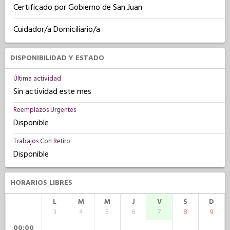
Certificado por Gobierno de San Juan
Cuidador/a Domiciliario/a
DISPONIBILIDAD Y ESTADO
Última actividad
Sin actividad este mes
Reemplazos Urgentes
Disponible
Trabajos Con Retiro
Disponible
HORARIOS LIBRES
L
M
M
J
V
S
D
3
4
5
6
7
8
9
00:00