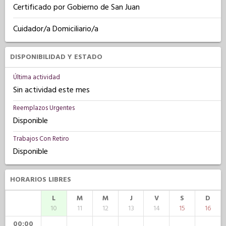
Certificado por Gobierno de San Juan
Cuidador/a Domiciliario/a
DISPONIBILIDAD Y ESTADO
Última actividad
Sin actividad este mes
Reemplazos Urgentes
Disponible
Trabajos Con Retiro
Disponible
HORARIOS LIBRES
L
M
M
J
V
S
D
10
11
12
13
14
15
16
00:00