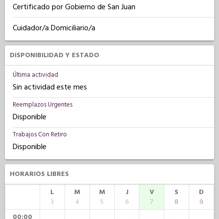
Certificado por Gobierno de San Juan
Cuidador/a Domiciliario/a
DISPONIBILIDAD Y ESTADO
Última actividad
Sin actividad este mes
Reemplazos Urgentes
Disponible
Trabajos Con Retiro
Disponible
HORARIOS LIBRES
L
M
M
J
V
S
D
3
4
5
6
7
8
9
00:00