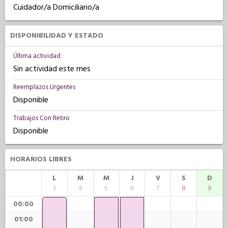
Cuidador/a Domiciliario/a
DISPONIBILIDAD Y ESTADO
Última actividad
Sin actividad este mes
Reemplazos Urgentes
Disponible
Trabajos Con Retiro
Disponible
HORARIOS LIBRES
L
M
M
J
V
S
D
3
4
5
6
7
8
9
00:00
01:00