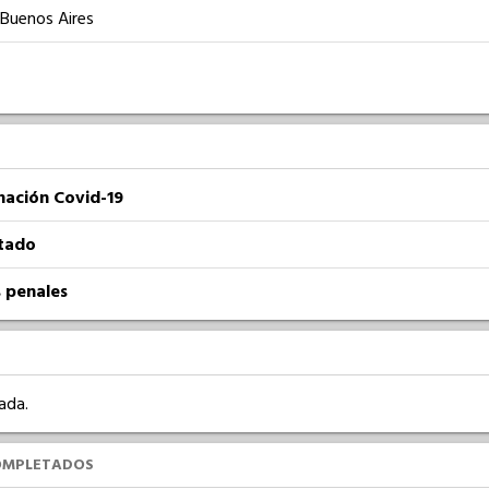
 Buenos Aires
nación Covid-19
atado
 penales
ada.
OMPLETADOS