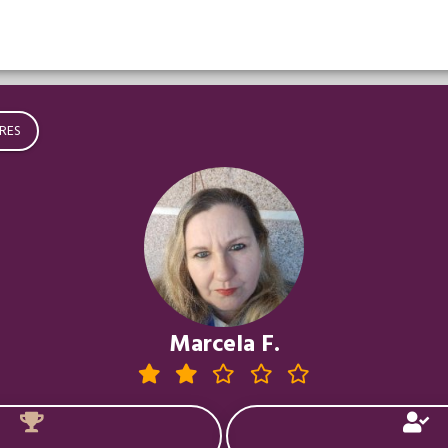
RES
Marcela F.