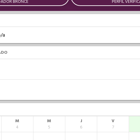
DADOR BRONCE
PERFIL VERIFI
o/a
ADO
M
M
J
V
4
5
6
7