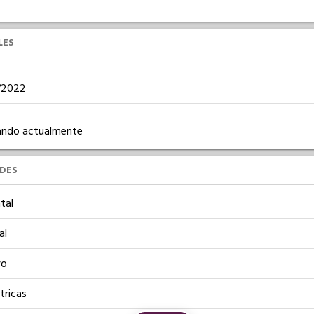
LES
6/2022
ajando actualmente
UDES
tal
al
vo
tricas