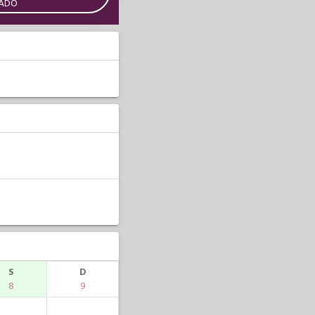
CADO
S
D
8
9