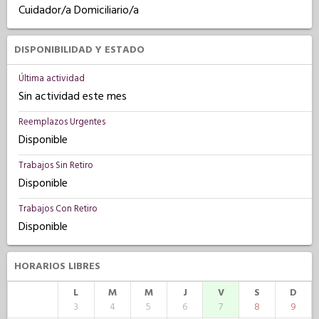
Cuidador/a Domiciliario/a
DISPONIBILIDAD Y ESTADO
Última actividad
Sin actividad este mes
Reemplazos Urgentes
Disponible
Trabajos Sin Retiro
Disponible
Trabajos Con Retiro
Disponible
HORARIOS LIBRES
L
M
M
J
V
S
D
3
4
5
6
7
8
9