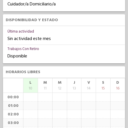
Cuidador/a Domiciliario/a
DISPONIBILIDAD Y ESTADO
Última actividad
Sin actividad este mes
Trabajos Con Retiro
Disponible
HORARIOS LIBRES
L
M
M
J
V
S
D
10
11
12
13
14
15
16
00:00
01:00
02:00
03:00