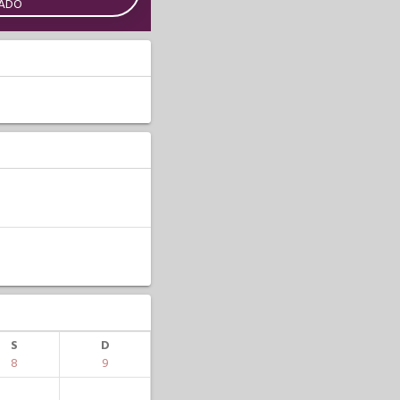
CADO
S
D
8
9