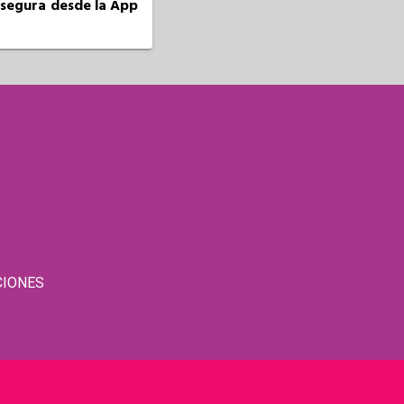
a segura desde la App
S
CIONES