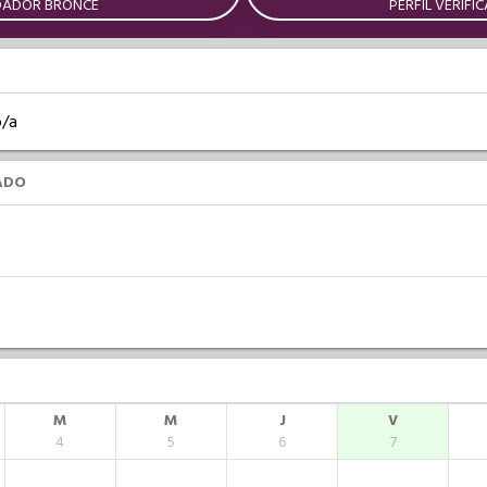
DADOR BRONCE
PERFIL VERIFI
o/a
ADO
M
M
J
V
4
5
6
7