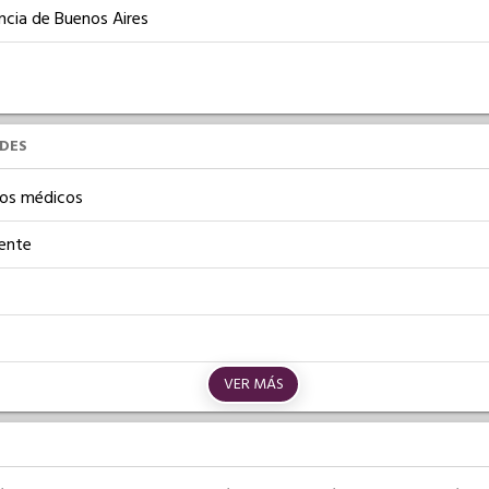
ncia de Buenos Aires
UDES
os médicos
iente
VER MÁS