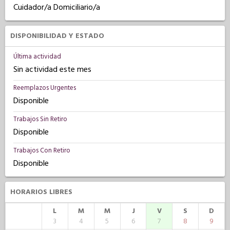
Cuidador/a Domiciliario/a
DISPONIBILIDAD Y ESTADO
Última actividad
Sin actividad este mes
Reemplazos Urgentes
Disponible
Trabajos Sin Retiro
Disponible
Trabajos Con Retiro
Disponible
HORARIOS LIBRES
L
M
M
J
V
S
D
3
4
5
6
7
8
9