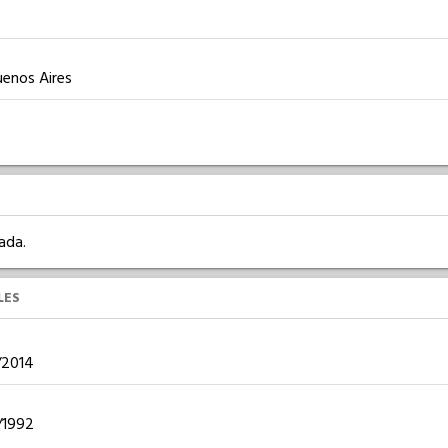
uenos Aires
ada.
LES
2/2014
1/1992