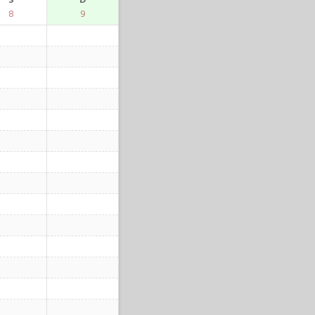
S
D
8
9