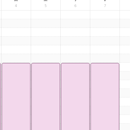
M
M
J
V
4
5
6
7