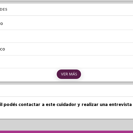
UDES
vo
ico
VER MÁS
fil podés contactar a este cuidador y realizar una entrevist