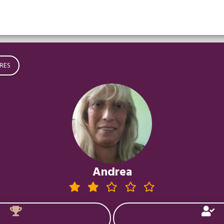
RES
Andrea