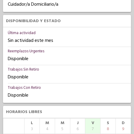
Cuidador/a Domiciliario/a
DISPONIBILIDAD Y ESTADO
Última actividad
Sin actividad este mes
Reemplazos Urgentes
Disponible
Trabajos Sin Retiro
Disponible
Trabajos Con Retiro
Disponible
HORARIOS LIBRES
L
M
M
J
V
S
D
3
4
5
6
7
8
9