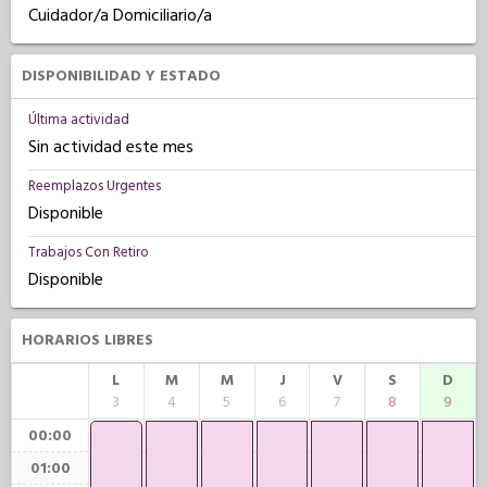
Cuidador/a Domiciliario/a
DISPONIBILIDAD Y ESTADO
Última actividad
Sin actividad este mes
Reemplazos Urgentes
Disponible
Trabajos Con Retiro
Disponible
HORARIOS LIBRES
L
M
M
J
V
S
D
3
4
5
6
7
8
9
00:00
01:00