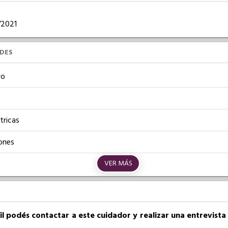
1/2021
UDES
vo
tricas
ones
VER MÁS
fil podés contactar a este cuidador y realizar una entrevist