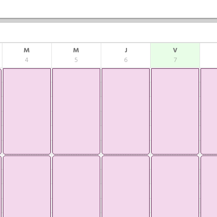
M
M
J
V
4
5
6
7