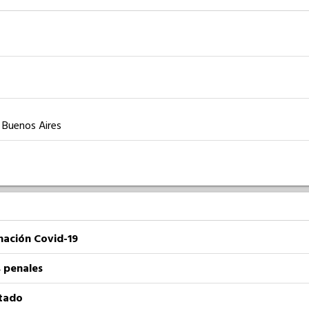
e Buenos Aires
nación Covid-19
 penales
atado