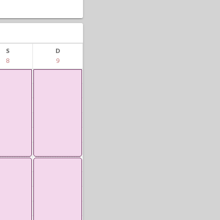
S
D
8
9