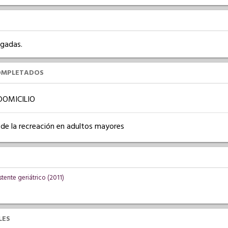
rgadas.
OMPLETADOS
DOMICILIO
 de la recreación en adultos mayores
stente geriátrico (2011)
LES