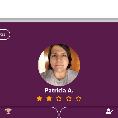
RES
Patricia A.