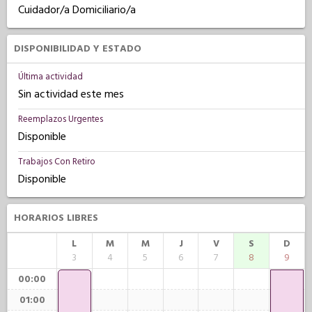
Cuidador/a Domiciliario/a
DISPONIBILIDAD Y ESTADO
Última actividad
Sin actividad este mes
Reemplazos Urgentes
Disponible
Trabajos Con Retiro
Disponible
HORARIOS LIBRES
L
M
M
J
V
S
D
3
4
5
6
7
8
9
00:00
01:00