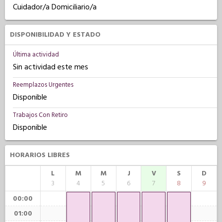
Cuidador/a Domiciliario/a
DISPONIBILIDAD Y ESTADO
Última actividad
Sin actividad este mes
Reemplazos Urgentes
Disponible
Trabajos Con Retiro
Disponible
HORARIOS LIBRES
L
M
M
J
V
S
D
3
4
5
6
7
8
9
00:00
01:00