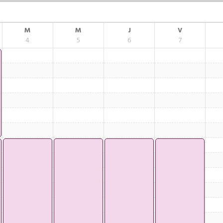
M
M
J
V
4
5
6
7