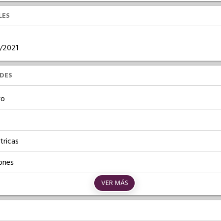
LES
2/2021
UDES
vo
tricas
ones
VER MÁS