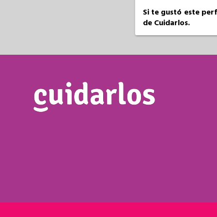
Si te gustó este per
de Cuidarlos.