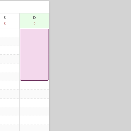
S
D
8
9