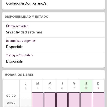
Cuidador/a Domiciliario/a
DISPONIBILIDAD Y ESTADO
Última actividad
Sin actividad este mes
Reemplazos Urgentes
Disponible
Trabajos Con Retiro
Disponible
HORARIOS LIBRES
L
M
M
J
V
S
D
3
4
5
6
7
8
9
00:00
01:00