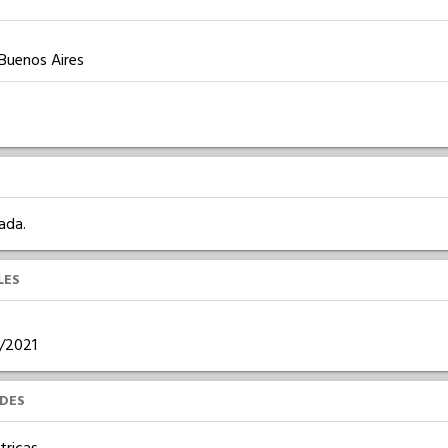
 Buenos Aires
ada.
LES
2/2021
UDES