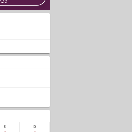
CADO
S
D