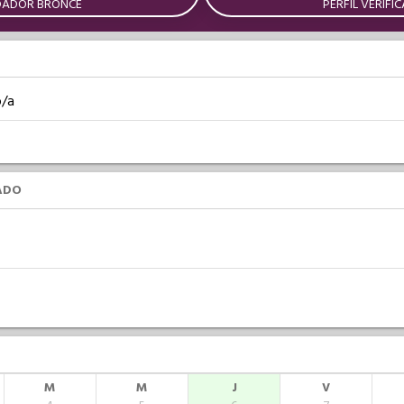
DADOR BRONCE
PERFIL VERIFI
o/a
ADO
M
M
J
V