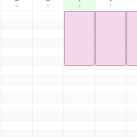
M
M
J
V
4
5
6
7