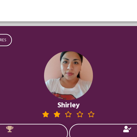
RES
Shirley