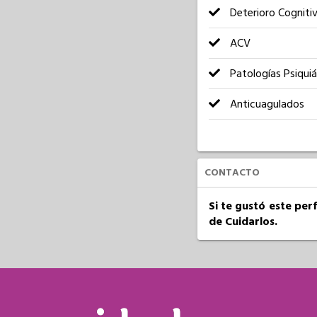
Deterioro Cogniti
ACV
Patologías Psiquiá
Anticuagulados
CONTACTO
Si te gustó este per
de Cuidarlos.