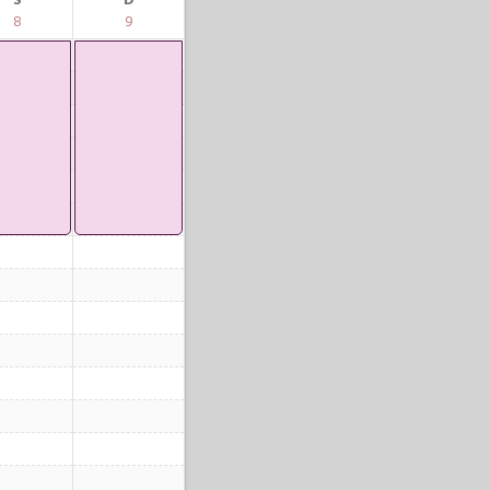
S
D
8
9