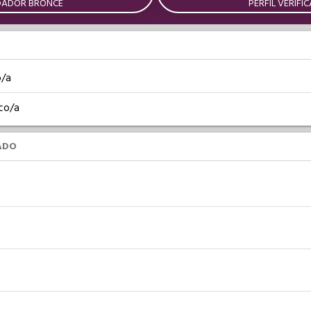
DADOR BRONCE
PERFIL VERIFI
o/a
co/a
ADO