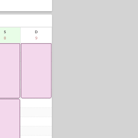
S
D
8
9