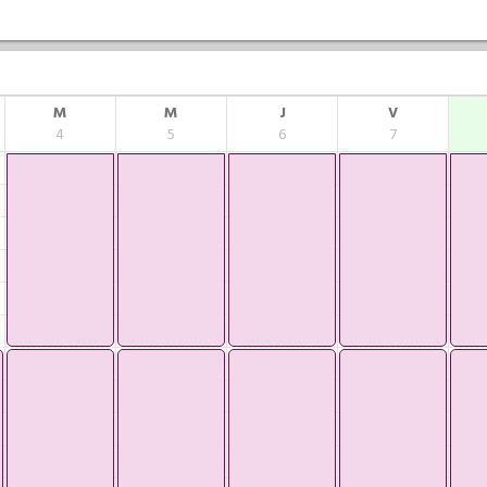
M
M
J
V
4
5
6
7