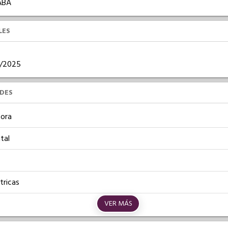
ABA
LES
07/2025
UDES
ora
tal
tricas
VER MÁS