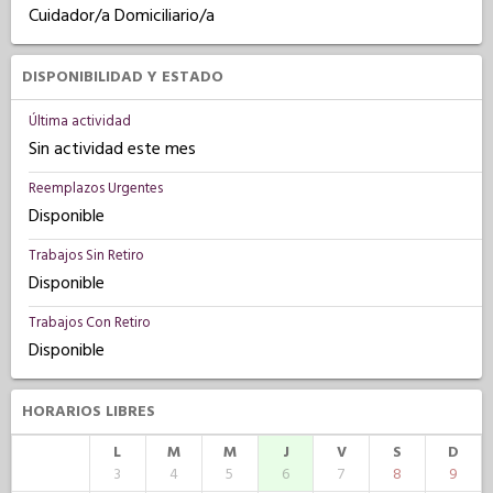
Cuidador/a Domiciliario/a
DISPONIBILIDAD Y ESTADO
Última actividad
Sin actividad este mes
Reemplazos Urgentes
Disponible
Trabajos Sin Retiro
Disponible
Trabajos Con Retiro
Disponible
HORARIOS LIBRES
L
M
M
J
V
S
D
3
4
5
6
7
8
9