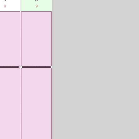
S
D
8
9