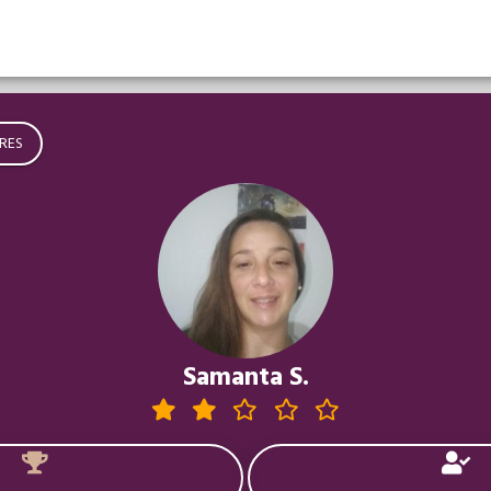
RES
Samanta S.