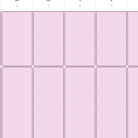
M
M
J
V
4
5
6
7