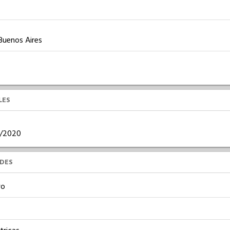
 Buenos Aires
LES
02/2020
UDES
vo