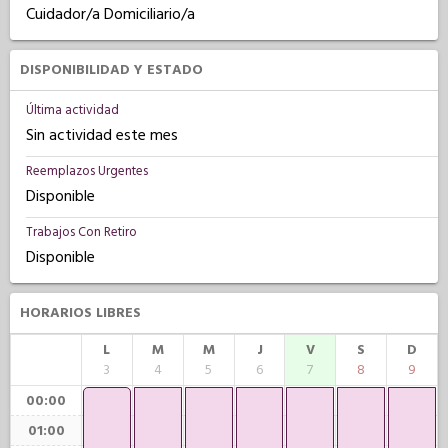
Cuidador/a Domiciliario/a
DISPONIBILIDAD Y ESTADO
Última actividad
Sin actividad este mes
Reemplazos Urgentes
Disponible
Trabajos Con Retiro
Disponible
HORARIOS LIBRES
L
M
M
J
V
S
D
3
4
5
6
7
8
9
00:00
01:00