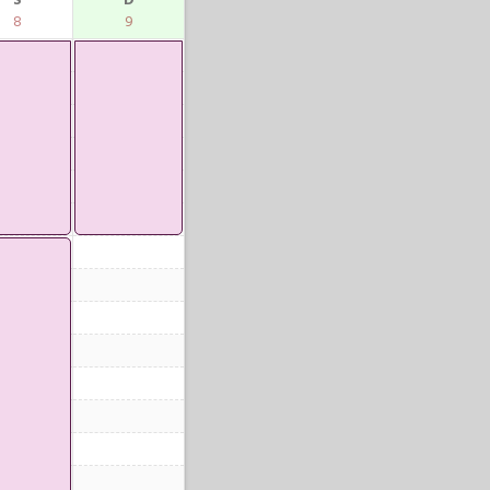
S
D
8
9