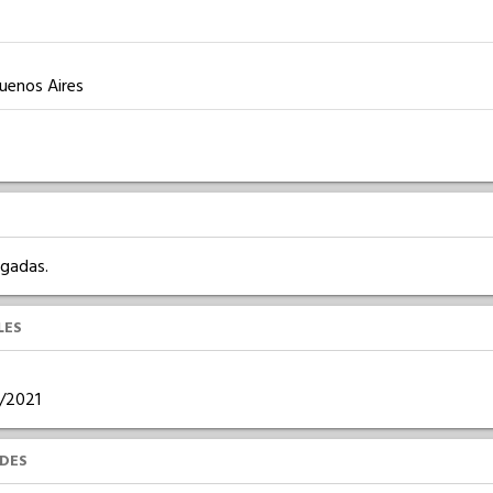
Buenos Aires
rgadas.
LES
2/2021
UDES