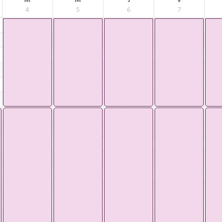
M
M
J
V
4
5
6
7