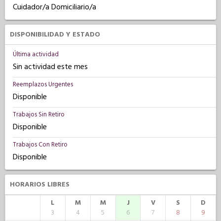
Cuidador/a Domiciliario/a
DISPONIBILIDAD Y ESTADO
Última actividad
Sin actividad este mes
Reemplazos Urgentes
Disponible
Trabajos Sin Retiro
Disponible
Trabajos Con Retiro
Disponible
HORARIOS LIBRES
L
M
M
J
V
S
D
3
4
5
6
7
8
9