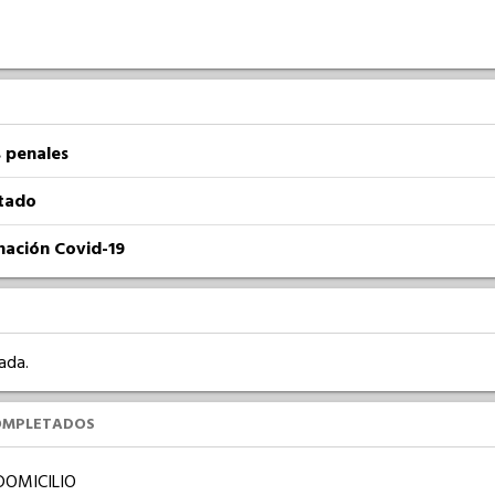
 penales
atado
nación Covid-19
ada.
OMPLETADOS
DOMICILIO