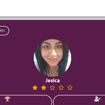
RES
Jesica