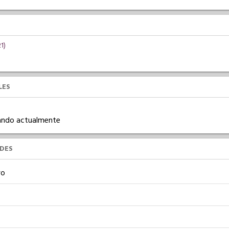
1)
LES
ajando actualmente
UDES
vo