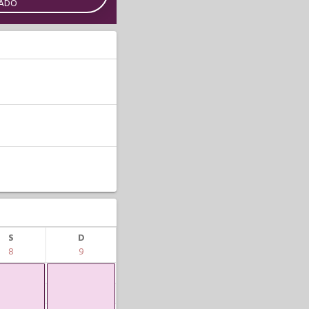
CADO
S
D
8
9