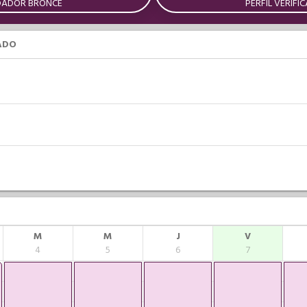
DADOR BRONCE
PERFIL VERIFI
ADO
M
M
J
V
4
5
6
7