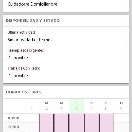
Cuidador/a Domiciliario/a
DISPONIBILIDAD Y ESTADO
Última actividad
Sin actividad este mes
Reemplazos Urgentes
Disponible
Trabajos Con Retiro
Disponible
HORARIOS LIBRES
L
M
M
J
V
S
D
3
4
5
6
7
8
9
00:00
01:00