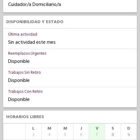
Cuidador/a Domiciliario/a
DISPONIBILIDAD Y ESTADO
Última actividad
Sin actividad este mes
Reemplazos Urgentes
Disponible
Trabajos Sin Retiro
Disponible
Trabajos Con Retiro
Disponible
HORARIOS LIBRES
L
M
M
J
V
S
D
3
4
5
6
7
8
9