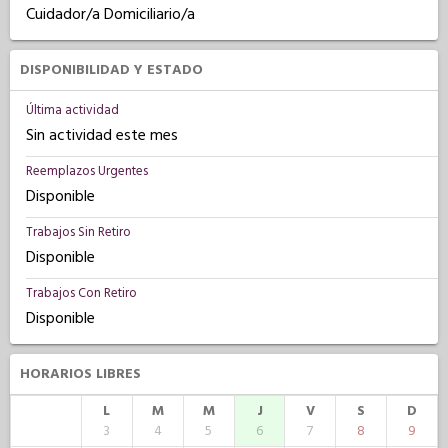
Cuidador/a Domiciliario/a
DISPONIBILIDAD Y ESTADO
Última actividad
Sin actividad este mes
Reemplazos Urgentes
Disponible
Trabajos Sin Retiro
Disponible
Trabajos Con Retiro
Disponible
HORARIOS LIBRES
L
M
M
J
V
S
D
3
4
5
6
7
8
9