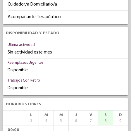
Cuidador/a Domiciliario/a
Acompañante Terapéutico
DISPONIBILIDAD Y ESTADO
Última actividad
Sin actividad este mes
Reemplazos Urgentes
Disponible
Trabajos Con Retiro
Disponible
HORARIOS LIBRES
L
M
M
J
V
S
D
3
4
5
6
7
8
9
00:00