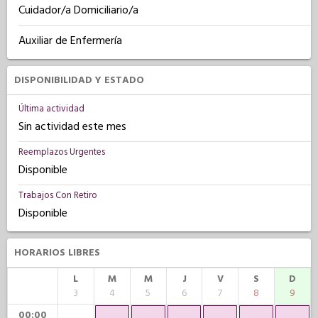
Cuidador/a Domiciliario/a
Auxiliar de Enfermería
DISPONIBILIDAD Y ESTADO
Última actividad
Sin actividad este mes
Reemplazos Urgentes
Disponible
Trabajos Con Retiro
Disponible
HORARIOS LIBRES
L
M
M
J
V
S
D
3
4
5
6
7
8
9
00:00