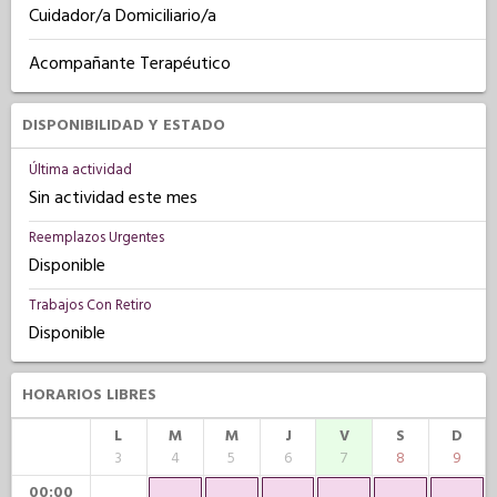
Cuidador/a Domiciliario/a
Acompañante Terapéutico
DISPONIBILIDAD Y ESTADO
Última actividad
Sin actividad este mes
Reemplazos Urgentes
Disponible
Trabajos Con Retiro
Disponible
HORARIOS LIBRES
L
M
M
J
V
S
D
3
4
5
6
7
8
9
00:00