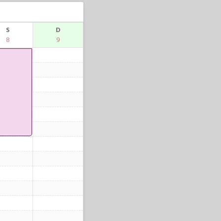
S
D
8
9