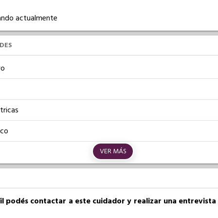
ajando actualmente
UDES
vo
tricas
ico
VER MÁS
fil podés contactar a este cuidador y realizar una entrevist